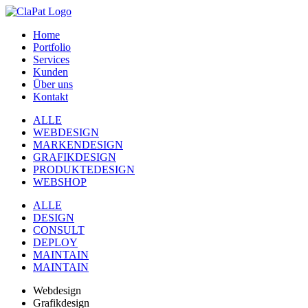
Home
Portfolio
Services
Kunden
Über uns
Kontakt
ALLE
WEBDESIGN
MARKENDESIGN
GRAFIKDESIGN
PRODUKTEDESIGN
WEBSHOP
ALLE
DESIGN
CONSULT
DEPLOY
MAINTAIN
MAINTAIN
Webdesign
Grafikdesign