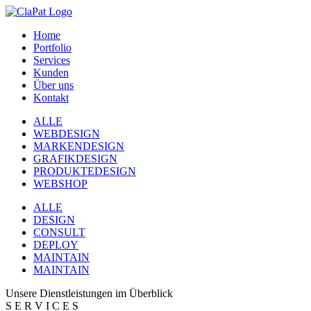
Home
Portfolio
Services
Kunden
Über uns
Kontakt
ALLE
WEBDESIGN
MARKENDESIGN
GRAFIKDESIGN
PRODUKTEDESIGN
WEBSHOP
ALLE
DESIGN
CONSULT
DEPLOY
MAINTAIN
MAINTAIN
Unsere Dienstleistungen im Überblick
S
E
R
V
I
C
E
S