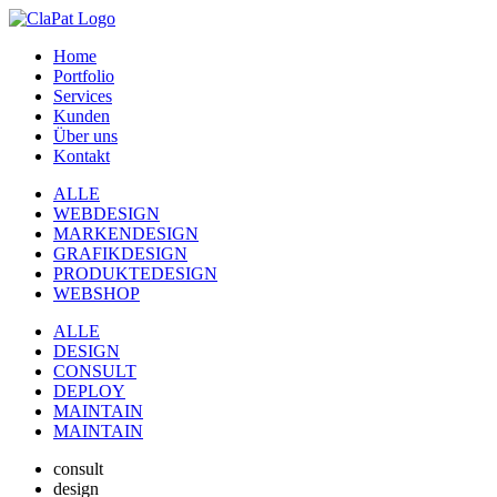
Home
Portfolio
Services
Kunden
Über uns
Kontakt
ALLE
WEBDESIGN
MARKENDESIGN
GRAFIKDESIGN
PRODUKTEDESIGN
WEBSHOP
ALLE
DESIGN
CONSULT
DEPLOY
MAINTAIN
MAINTAIN
consult
design